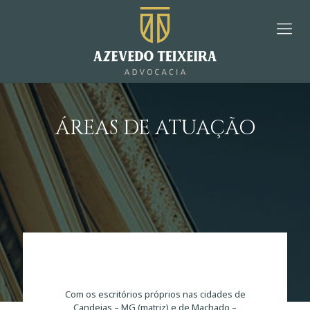
ÁREAS DE ATUAÇÃO
Com os escritórios próprios nas cidades de
Candeias – MG (matriz) e de Machado –